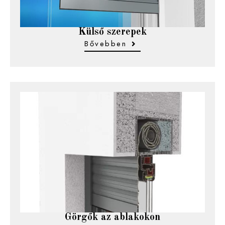
Külső szerepek
Bővebben
Görgők az ablakokon