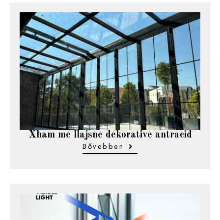
Xham me llajsne dekorative antracid
Bővebben