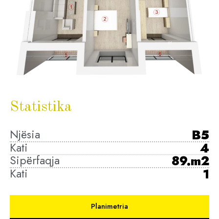
Statistika
Njësia
B5
Kati
4
Sipërfaqja
89.m2
Kati
1
Planimetria