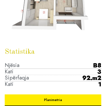
Statistika
Njësia
B8
Kati
3
Sipërfaqja
92.m2
Kati
1
Planimetria