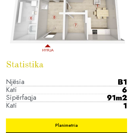
Statistika
Njësia
B1
Kati
6
Sipërfaqja
91m2
Kati
1
Planimetria